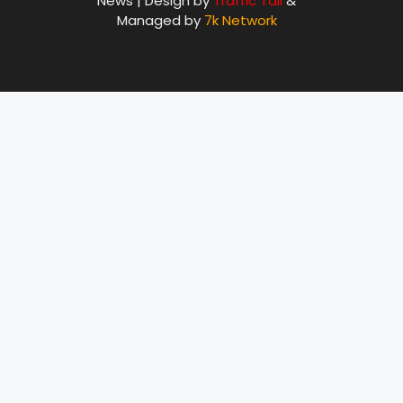
News | Design by
Traffic Tail
&
Managed by
7k Network