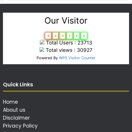
Our Visitor
0
2
3
7
1
3
Total Users : 23713
Total views : 30927
Powered By
WPS Visitor Counter
Quick Links
Home
About us
Disclaimer
Privacy Policy