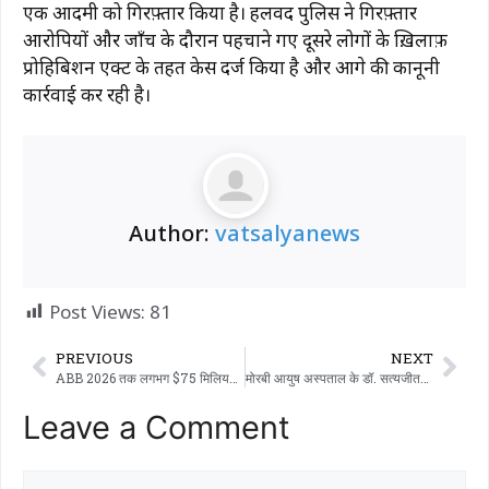
एक आदमी को गिरफ़्तार किया है। हलवद पुलिस ने गिरफ़्तार
आरोपियों और जाँच के दौरान पहचाने गए दूसरे लोगों के ख़िलाफ़
प्रोहिबिशन एक्ट के तहत केस दर्ज किया है और आगे की कानूनी
कार्रवाई कर रही है।
Author:
vatsalyanews
Post Views:
81
PREVIOUS
NEXT
ABB 2026 तक लगभग $75 मिलियन इन्वेस्ट करेगा…!!!
मोरबी आयुष अस्पताल के डॉ. सत्यजीतसिंह जडेजा ने मरते हुए मरीज को नई जिंदगी दीमोरबी: मोरबी आयुष हॉस्पिटल के डॉ. सत्यजीतसिंह जडेजा ने एक मरते हुए मरीज़ को नई ज़िंदगी दी राजकोट: जब मेडिकल की दुनिया में उम्मीद की किरणें धुंधली हो जाती हैं, तो एक अनुभवी डॉक्टर की सूझबूझ और तुरंत फ़ैसले लेने की क्षमता चमत्कार कर देती है। ऐसा ही एक मामला हाल ही में आयुष हॉस्पिटल में देखने को मिला, जहाँ मशहूर डॉ. सत्यजीतसिंह जडेजा और उनकी टीम ने एक गंभीर रूप से बीमार मरीज़ को मौत के मुँह से बचाया और उसे नई ज़िंदगी दी। 3 मार्च, 2026 को, एक 63 साल के मरीज़ को बहुत ही गंभीर हालत में आयुष हॉस्पिटल के इमरजेंसी डिपार्टमेंट में लाया गया था। डॉ. सत्यजीतसिंह जडेजा की शुरुआती जाँच में चौंकाने वाली बातें सामने आईं। दिल की धड़कन: मरीज़ का दिल पूरी तरह से रुक गया था। ऑक्सीजन लेवल: ऑक्सीजन लेवल सिर्फ़ 50% तक गिर गया था। ब्लड प्रेशर (BP): BP इतना कम था कि उसे मापा नहीं जा सकता था। जंग जैसा इलाज और कामयाबी मरीज़ की गंभीर हालत और मौत को समझते हुए, डॉ. जडेजा ने बिना देर किए इलाज शुरू कर दिया। तुरंत उपाय: मरीज़ को तुरंत वेंटिलेटर पर रखा गया। CPR और पंपिंग: हॉस्पिटल की टीम ने आर्टिफिशियल CPR देकर दिल को पंप करना शुरू किया और ज़रूरी इमरजेंसी दवाएं दीं। चमत्कार: टीम की मेहनत रंग लाई और पूरी तरह से रुका हुआ दिल फिर से धड़कने लगा। इसके बाद, मरीज़ को ICU में शिफ्ट किया गया और डॉ. जडेजा की सीधी देखरेख में सही डायग्नोसिस और इलाज दिया गया। इस नामुमकिन लगने वाले मामले में, मेडिकल एक्सपर्टीज़ की वजह से, मरीज़ सिर्फ़ 6 दिनों में पूरी तरह ठीक हो गया और मुस्कुराते हुए चेहरे के साथ हॉस्पिटल से डिस्चार्ज हो गया। “क्रिटिकल केयर केस में समय बहुत कीमती होता है। जब कोई मरीज़ मर रहा होता है, तो सिर्फ़ सही फ़ैसले और टीमवर्क से ही जान बचाई जा सकती है।” – डॉ. सत्यजीतसिंह जडेजा आयुष हॉस्पिटल को मुश्किल और मुश्किल केस में लगातार मिल रही ऐसी कामयाबी मरीज़ों के लिए वरदान साबित हो रही है।
Leave a Comment