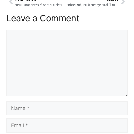
वागरा: राहड़-वचनद रोड पर हाथ-पैर बंधा मिला युवक का शव, बेरहमी से हत्या पर आक्रोश
कांडला बाईपास के पास एक गाड़ी में आग लगने के बाद आखिरकार मोरबी म्युनिसिपल कॉर्पोरेशन के फायर डिपार्टमेंट ने मॉक ड्रिल की घोषणा की।
Leave a Comment