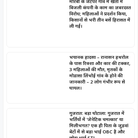
मोरबी के जेटपर गांव में खेतों में
बिजली कंपनी के काम का ज़बरदस्त
विरोध; महिलाओं ने प्रदर्शन किया,
किसानों से भरी तीन बसें हिरासत में
ली गईं।
भयानक हादसा – रानासन हथरोल
के पास रिक्शा और कार की टक्कर,
3 महिलाओं की मौत, मृतकों के
मोडासा लिंभोई गांव के होने की
जानकारी – 2 लोग गंभीर रूप से
घायल।
गुजरात: बड़ा घोटाला: गुजरात में
भर्तियों में ‘जेनेटिक चमत्कार’ या
मिलीभगत? एक ही पिता के जुड़वां
बेटों में से बड़ा भाई OBC है और
छोटा भाई ST!