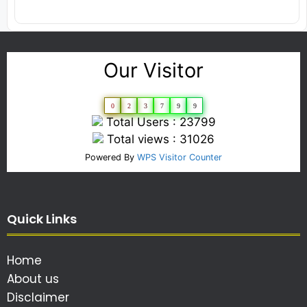
Our Visitor
0
2
3
7
9
9
Total Users : 23799
Total views : 31026
Powered By
WPS Visitor Counter
Quick Links
Home
About us
Disclaimer