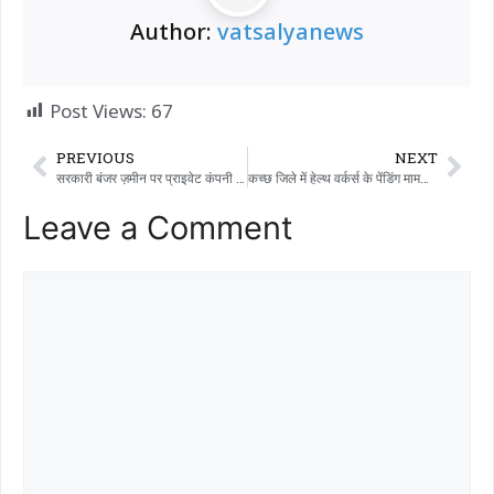
Author:
vatsalyanews
Post Views:
67
PREVIOUS
NEXT
सरकारी बंजर ज़मीन पर प्राइवेट कंपनी का खुला कब्ज़ा, ममलतदार के ऑफिस का “प्रोसिजरल” बहाना – पब्लिक ग्रीवांस सिस्टम का मज़ाक!
कच्छ जिले में हेल्थ वर्कर्स के पेंडिंग मामलों का सुखद अंत: मंगलवार का ‘मास सीएल’ और धरना कार्यक्रम स्थगित
Leave a Comment