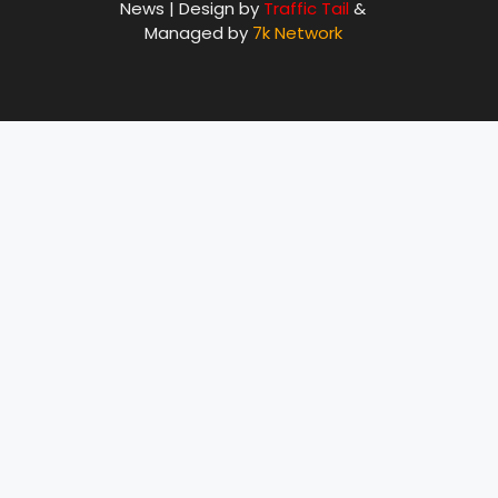
News | Design by
Traffic Tail
&
Managed by
7k Network