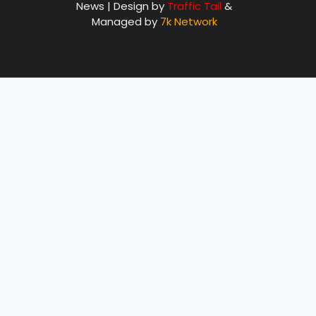
News | Design by
Traffic Tail
&
Managed by
7k Network