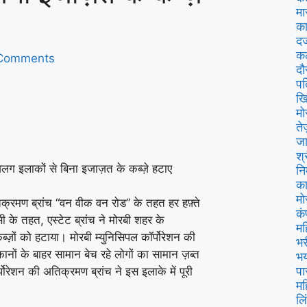
मा
का
दर
कल
Comments
दौ
पत
खि
मो
ते
जा
श्
लग इलाकों से बिना इजाज़त के कब्ज़े हटाए
नि
का
मो
तिक्रमण ब्रांच “वन वीक वन रोड” के तहत हर हफ़्ते
कं
के तहत, एस्टेट ब्रांच ने मोरबी शहर के
मह
ज़ों को हटाया। मोरबी म्युनिसिपल कॉर्पोरेशन की
भर
कानों के बाहर सामान बेच रहे लोगों का सामान ज़ब्त
भय
पा
रेशन की अतिक्रमण ब्रांच ने इस इलाके में पूरी
मह
लि