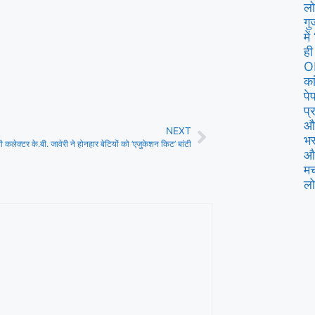
लो
गु
मे
ही
O
का
पे
प्
और
NEXT
भर
ी कलेक्टर के.बी. जावेरी ने होनहार बेटियों को ‘एजुकेशन किट’ बांटी
और
मच
लो