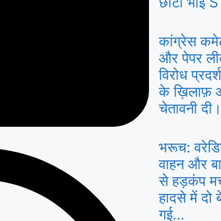
छोटा भाई S
कांग्रेस कमे
और पेपर लीक 
विरोध प्रद
के ख़िलाफ़
चेतावनी दी
भरूच: वरेडि
वाहन और बाइ
से हड़कंप म
हादसे में दो
गई…