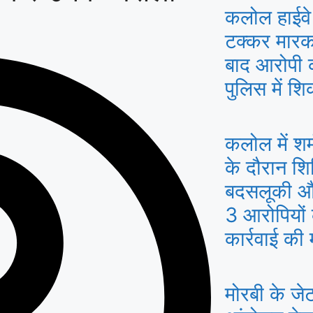
कलोल हाईवे
टक्कर मारकर
बाद आरोपी 
पुलिस में श
कलोल में श
के दौरान शि
बदसलूकी और
3 आरोपियों
कार्रवाई की 
मोरबी के जेट