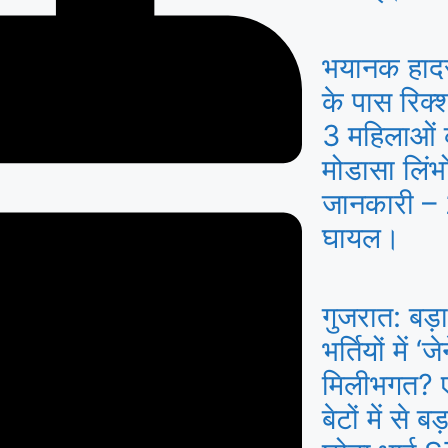
भयानक हाद
के पास रिक
3 महिलाओं क
मोडासा लिंभो
जानकारी – 2
घायल।
गुजरात: बड़ा
भर्तियों में 
मिलीभगत? एक
बेटों में से