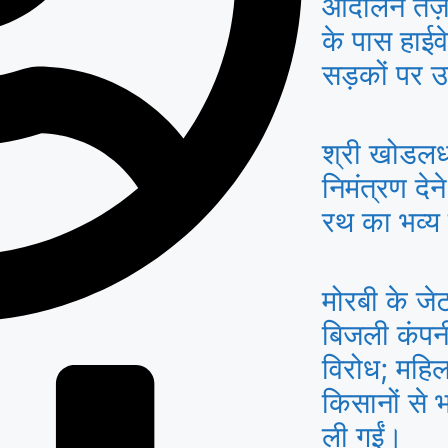
आंदोलन तेज़
के पास हाईव
सड़कों पर उ
श्री खोडलध
निमंत्रण देन
रथ का भव्य
मोरबी के जेटप
बिजली कंपन
विरोध; महिल
किसानों से भ
ली गईं।