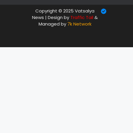
Copyright © 2025 Vatsalya
News | Design by
Traffic Tail
&
Managed by
7k Network