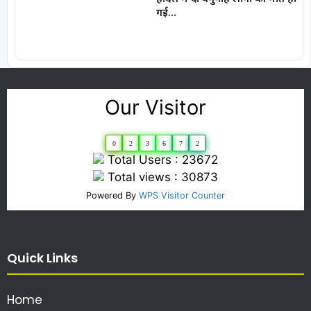
गई…
Our Visitor
0
2
3
6
7
2
Total Users : 23672
Total views : 30873
Powered By
WPS Visitor Counter
Quick Links
Home