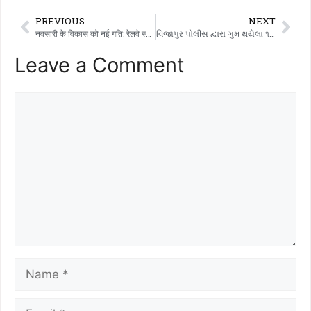
PREVIOUS
NEXT
नवसारी के विकास को नई गति: रेलवे स्टेशन क्षेत्र में 1.80 करोड़ रुपये की लागत से हाई-टेक सिटी बस पोर्ट बनाया जाएगा
વિજાપુર પોલીસ દ્વારા ગુમ થયેલા ૧૦ મોબાઇલ ફોન માલિકોને પરત કરાયા
Leave a Comment