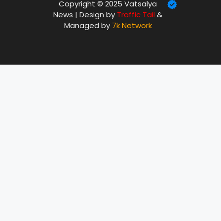
Copyright © 2025 Vatsalya
News | Design by
Traffic Tail
&
Managed by
7k Network