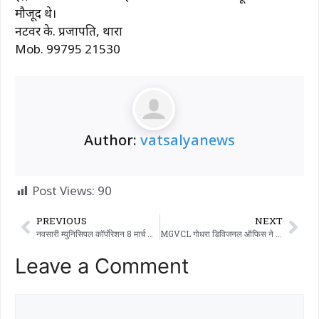
मौजूद थे।
नटवर के. प्रजापति, थारा
Mob. 99795 21530
Author:
vatsalyanews
Post Views:
90
PREVIOUS
NEXT
नवसारी म्युनिसिपल कॉर्पोरेशन 8 मार्च को इंटरनेशनल महिला दिवस के मौके पर फ्री सिटी बस सर्विस दे रहा है…
MGVCL गोधरा डिविजनल ऑफिस ने बड़े पैमाने पर ‘लाइनमैन डे’ मनाया: बिजली कर्मचारियों की सेवाओं की सराहना के लिए हेल्थ चेकअप कैंप लगाया गया
Leave a Comment