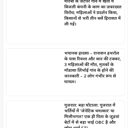
मोरबी के जेटपर गांव में खेतों में
बिजली कंपनी के काम का ज़बरदस्त
विरोध; महिलाओं ने प्रदर्शन किया,
किसानों से भरी तीन बसें हिरासत में
ली गईं।
भयानक हादसा – रानासन हथरोल
के पास रिक्शा और कार की टक्कर,
3 महिलाओं की मौत, मृतकों के
मोडासा लिंभोई गांव के होने की
जानकारी – 2 लोग गंभीर रूप से
घायल।
गुजरात: बड़ा घोटाला: गुजरात में
भर्तियों में ‘जेनेटिक चमत्कार’ या
मिलीभगत? एक ही पिता के जुड़वां
बेटों में से बड़ा भाई OBC है और
छोटा भाई ST!