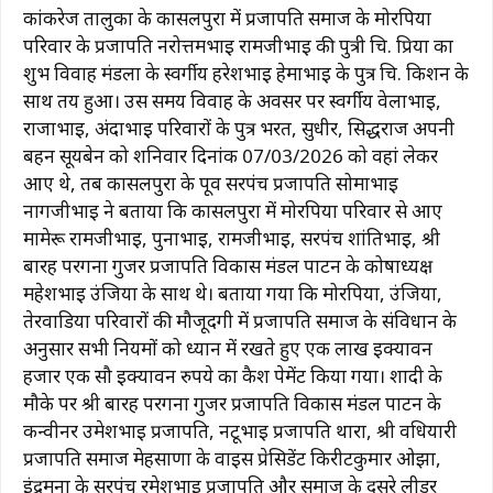
कांकरेज तालुका के कासलपुरा में प्रजापति समाज के मोरपिया
परिवार के प्रजापति नरोत्तमभाई रामजीभाई की पुत्री चि. प्रिया का
शुभ विवाह मंडला के स्वर्गीय हरेशभाई हेमाभाई के पुत्र चि. किशन के
साथ तय हुआ। उस समय विवाह के अवसर पर स्वर्गीय वेलाभाई,
राजाभाई, अंदाभाई परिवारों के पुत्र भरत, सुधीर, सिद्धराज अपनी
बहन सूर्यबेन को शनिवार दिनांक 07/03/2026 को वहां लेकर
आए थे, तब कासलपुरा के पूर्व सरपंच प्रजापति सोमाभाई
नागजीभाई ने बताया कि कासलपुरा में मोरपिया परिवार से आए
मामेरू रामजीभाई, पुनाभाई, रामजीभाई, सरपंच शांतिभाई, श्री
बारह परगना गुर्जर प्रजापति विकास मंडल पाटन के कोषाध्यक्ष
महेशभाई उंजिया के साथ थे। बताया गया कि मोरपिया, उंजिया,
तेरवाडिया परिवारों की मौजूदगी में प्रजापति समाज के संविधान के
अनुसार सभी नियमों को ध्यान में रखते हुए एक लाख इक्यावन
हजार एक सौ इक्यावन रुपये का कैश पेमेंट किया गया। शादी के
मौके पर श्री बारह परगना गुर्जर प्रजापति विकास मंडल पाटन के
कन्वीनर उमेशभाई प्रजापति, नटूभाई प्रजापति थारा, श्री वधियारी
प्रजापति समाज मेहसाणा के वाइस प्रेसिडेंट किरीटकुमार ओझा,
इंद्रमना के सरपंच रमेशभाई प्रजापति और समाज के दूसरे लीडर