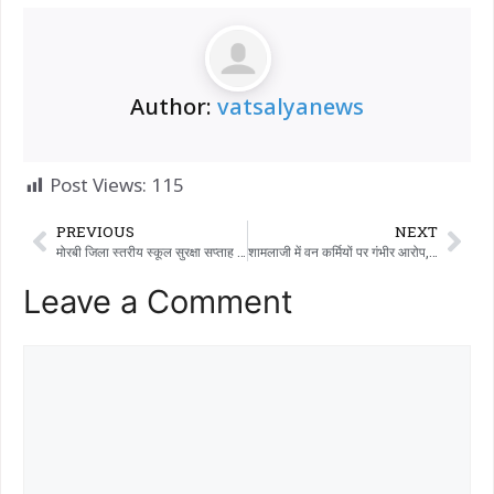
Author:
vatsalyanews
Post Views:
115
PREVIOUS
NEXT
मोरबी जिला स्तरीय स्कूल सुरक्षा सप्ताह पीएमएसएचआरआई माधापरवाली स्कूल में मनाया गया
शामलाजी में वन कर्मियों पर गंभीर आरोप, लकड़ी से लदे ट्रक ड्राइवर को पीटने का आरोप – शुरुआती जानकारी के मुताबिक 3 लोगों के खिलाफ थाने में शिकायत दर्ज कराई गई है
Leave a Comment