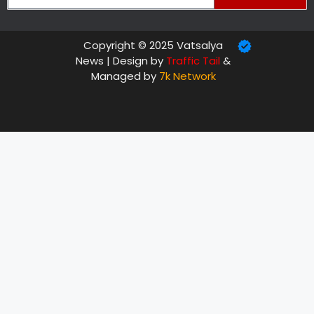
Copyright © 2025 Vatsalya
News | Design by
Traffic Tail
&
Managed by
7k Network