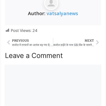
Author:
vatsalyanews
Post Views:
24
PREVIOUS
NEXT
कलोल में तस्करों का आतंक बढ़ गया है; ओम टेनेमेंट में दो घरों की ग्रिल तोड़कर चोरी का प्रयास किया गया, और द्वारकेश नगर में तस्करों का एक समूह देखे जाने से दहशत फैल गई है।
कलोल हाईवे के पास SBI बैंक के सामने ‘हिट एंड रन’ की घटना; बाइक सवार ने 8 साल की मासूम बच्ची को टक्कर मारी और फरार हो गया।
Leave a Comment