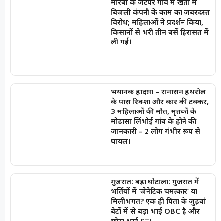
मोरबी के जेटपर गांव में खेतों में
बिजली कंपनी के काम का ज़बरदस्त
विरोध; महिलाओं ने प्रदर्शन किया,
किसानों से भरी तीन बसें हिरासत में
ली गईं।
भयानक हादसा – रानासन हथरोल
के पास रिक्शा और कार की टक्कर,
3 महिलाओं की मौत, मृतकों के
मोडासा लिंभोई गांव के होने की
जानकारी – 2 लोग गंभीर रूप से
घायल।
गुजरात: बड़ा घोटाला: गुजरात में
भर्तियों में ‘जेनेटिक चमत्कार’ या
मिलीभगत? एक ही पिता के जुड़वां
बेटों में से बड़ा भाई OBC है और
छोटा भाई ST!