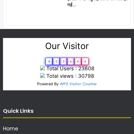
गई…
Our Visitor
0
2
3
6
0
8
Total Users : 23608
Total views : 30798
Powered By
WPS Visitor Counter
Quick Links
Home