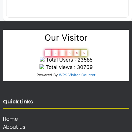
Our Visitor
0
2
3
5
8
5
Total Users : 23585
Total views : 30769
Powered By
WPS Visitor Counter
Quick Links
Home
About us