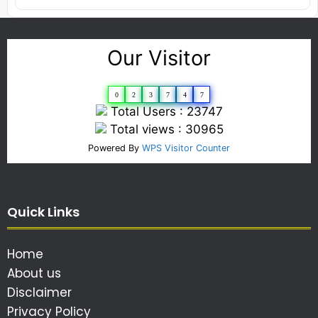
Our Visitor
0
2
3
7
4
7
Total Users : 23747
Total views : 30965
Powered By
WPS Visitor Counter
Quick Links
Home
About us
Disclaimer
Privacy Policy