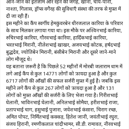
आने-जाने का इंतज़ाम और रहने की जगह, खाना, चाय-पानी,
नाश्ता, गिलास, ड्रॉप्स वगैरह की सुविधाएँ संस्था की तरफ से मुफ़्त में
दी जा रही हैं।
इस महीने का कैंप स्वर्गीय हेमकुंवरबेन धीरजलाल कारिया के परिवार
के साथ मिलकर लगाया गया था। इस मौके पर अश्विनभाई कारिया,
रुचिरभाई कारिया, गौरवभाई कारिया, हार्दिकभाई कारिया,
भरतभाई मिरानी, ​​नीलेशभाई खाखर, अजयभाई कोटक, हर्षदभाई
बुद्धदेव, ज्योतिबेन मिरानी, ​​बंसीबेन मिरानी और दूसरे जाने-माने
लोग मौजूद थे।
यह बताना ज़रूरी है कि पिछले 52 महीनों में मोरबी जलाराम धाम में
लगे आई कैंप से कुल 14771 लोगों को फ़ायदा हुआ है और कुल
6717 लोगों की आँखों की सफल सर्जरी मुफ़्त में हुई है। जबकि इस
महीने लगे कैंप से कुल 267 लोगों को फ़ायदा हुआ है और 131
लोगों को मुफ़्त आँखों की सर्जरी के लिए भेजा गया है। गिरीशभाई
घेलानी, भाविनभाई घेलानी, अनिलभाई सोमैया, हरीशभाई राजा,
प्रतापभाई चाग, हसुभाई पुजारा, जयेशभाई कंसारा, चिराग रच्छ,
अमित पोपट, निर्मितभाई कक्कड़, हितेश जानी, जयंतीभाई रघुरा,
संजय हिरानी, ​​रमणीकलाल चांदीभामर, सी.डी. रामावत, नीरवभाई