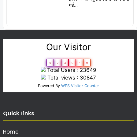
गई…
Our Visitor
0
2
3
6
4
9
Total Users : 23649
Total views : 30847
Powered By
WPS Visitor Counter
Quick Links
Home