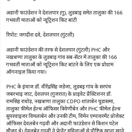
अडानी फाउंडेशन ने देशलपार (गु), लुडबाई समेत तालुका की 166
गर्भवती माताओं को न्यूट्रिशन किट बांटी
रिपोर्ट: जगदीश दवे, देशलपार (गुंटली)
अडानी फाउंडेशन की तरफ से देशलपार (गुंटली) PHC और
नखत्राणा तालुका के लुडबाई गांव सब-सेंटर में तालुका की 166
गर्भवती माताओं को न्यूट्रिशन किट बांटने के लिए एक प्रोग्राम
ऑर्गनाइज़ किया गया।
PHC के इंचार्ज डॉ. वीरेंद्रसिंह जडेजा, लुडबई गांव के सरपंच
जबरभाई जाट, देशलपर (गुजरात) के प्राइवेट प्रैक्टिशनर डॉ.
रामसिह राधोड़, नखत्राणा तालुका CDPO शांताबेन चुडासमा,
तालुका फीमेल हेल्थ ऑफिसर त्रिवेणीबेन और PHC फीमेल हेल्थ
सुपरवाइजर विमलाबेन और उनकी टीम, विमेन एम्पावरमेंट प्रोजेक्ट
ऑफिसर देवलबेन गढ़वी और अदानी फाउंडेशन से किशन पटेल
मौजूद थे। देवलबेन गढ़वी ने प्रेग्नेंट महिलाओं से पौष्टिक खाना खाने