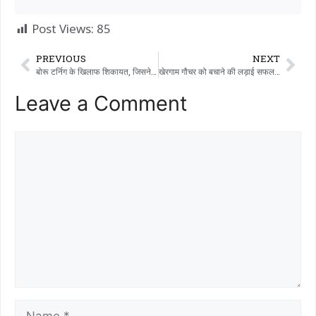
Post Views:
85
PREVIOUS
NEXT
बोरू टर्निग के खिलाफ शिकायत, जिसने बेदिया के इसाम से मोटरसाइकिल पर लिफ्ट मांगी और मोटरसाइकिल चुरा ली।
खेरगाम गौचर को बचाने की लड़ाई सफल रही: बावली फलिया की पांच बहनों को न्याय, एडवोकेट परेश वटवेचा की आज़ादी की लड़ाई
Leave a Comment