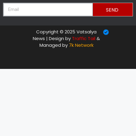
SEND
Copyright © 2025 Vatsalya
News | Design by
Traffic Tail
&
Managed by
7k Network