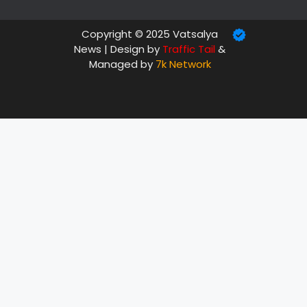
Copyright © 2025 Vatsalya
News | Design by
Traffic Tail
&
Managed by
7k Network