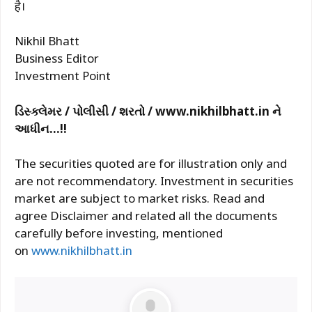
है।
Nikhil Bhatt
Business Editor
Investment Point
ડિસ્ક્લેમર / પોલીસી / શરતો /
www.nikhilbhatt.in
ને
આધીન
.
..!!
The securities quoted are for illustration only and
are not recommendatory. Investment in securities
market are subject to market risks. Read and
agree Disclaimer and related all the documents
carefully before investing, mentioned
on
www.nikhilbhatt.in