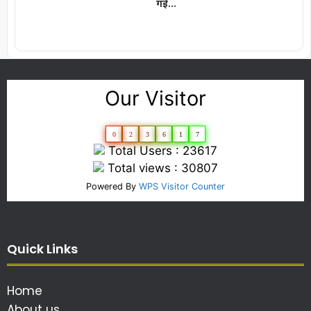
गई…
Our Visitor
0
2
3
6
1
7
Total Users : 23617
Total views : 30807
Powered By
WPS Visitor Counter
Quick Links
Home
About us