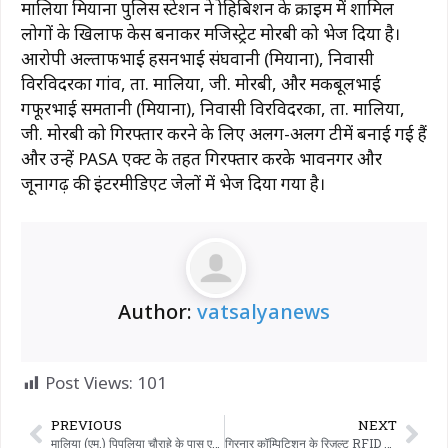
मालिया मियाना पुलिस स्टेशन ने प्रोहिबिशन के क्राइम में शामिल
लोगों के खिलाफ केस बनाकर मजिस्ट्रेट मोरबी को भेज दिया है।
आरोपी अल्ताफभाई हसनभाई संघवानी (मियाना), निवासी
विरविदरका गांव, ता. मालिया, जी. मोरबी, और मकबूलभाई
गफूरभाई समतानी (मियाना), निवासी विरविदरका, ता. मालिया,
जी. मोरबी को गिरफ्तार करने के लिए अलग-अलग टीमें बनाई गई हैं
और उन्हें PASA एक्ट के तहत गिरफ्तार करके भावनगर और
जूनागढ़ की इंटरमीडिएट जेलों में भेज दिया गया है।
Author:
vatsalyanews
Post Views:
101
PREVIOUS
NEXT
मालिया (एम.) पिपलिया चौराहे के पास एक मोबाइल दुकान से चोरी करने वाले युवक को पकड़ा गया।
गिरनार कॉम्पिटिशन के रिज़ल्ट RFID टेक्नोलॉजी का इस्तेमाल करके ट्रांसपेरेंट तरीके से तैयार किए गए