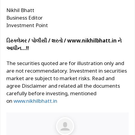
Nikhil Bhatt
Business Editor
Investment Point
ડિસ્ક્લેમર / પોલીસી / શરતો /
www.nikhilbhatt.in
ને
આધીન
.
..!!
The securities quoted are for illustration only and
are not recommendatory. Investment in securities
market are subject to market risks. Read and
agree Disclaimer and related all the documents
carefully before investing, mentioned
on
www.nikhilbhatt.in