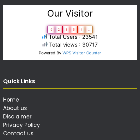
Our Visitor
0
2
3
5
4
1
Total Users : 23541
Total views : 30717
Powered By
WPS Visitor Counter
Quick Links
Home
About us
Disclaimer
Privacy Policy
Contact us