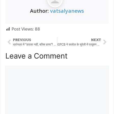
Author:
vatsalyanews
Post Views:
88
PREVIOUS
NEXT
ध्रांगध्रा में “हादसा नहीं, बल्कि हत्या”! भागते हुए युवक को बोलेरो से कुचला- भतीजे समेत दो आरोपी गिरफ्तार
GPCB ने कलोल के सुरेली में प्रदूषण फैलाने वाली ‘भारत सिलिका’ फैक्ट्री को कारण बताओ नोटिस जारी किया है। फैक्ट्री को 15 दिनों के अंदर जवाब देने का आदेश दिया गया है।
Leave a Comment