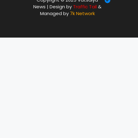
News | Design by
Traffic Tail
&
Managed by
7k Network