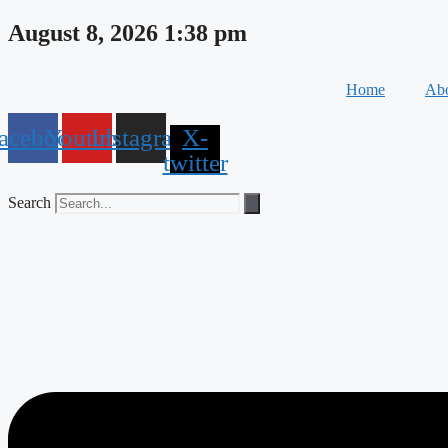
Skip
August 8, 2026 1:38 pm
to
content
Home
Abo
acebook
Youtube
Instagram
X-
twitter
Search