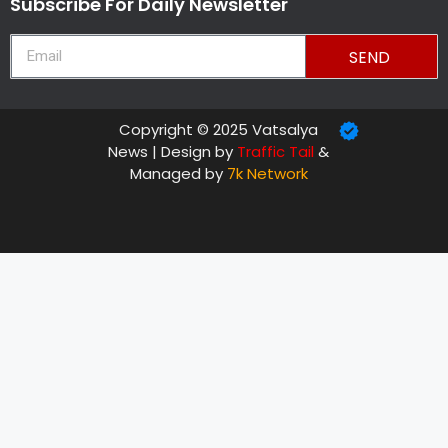
Subscribe For Daily Newsletter
SEND
Copyright © 2025 Vatsalya
News | Design by
Traffic Tail
&
Managed by
7k Network