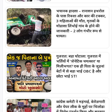
भयानक हादसा – रानासन हथरोल
के पास रिक्शा और कार की टक्कर,
3 महिलाओं की मौत, मृतकों के
मोडासा लिंभोई गांव के होने की
जानकारी – 2 लोग गंभीर रूप से
घायल।
गुजरात: बड़ा घोटाला: गुजरात में
भर्तियों में ‘जेनेटिक चमत्कार’ या
मिलीभगत? एक ही पिता के जुड़वां
बेटों में से बड़ा भाई OBC है और
छोटा भाई ST!
कांग्रेस कमेटी ने महंगाई, बेरोज़गारी
और पेपर लीक के मुद्दों पर भिलोडा
में विरोध प्रदर्शन किया और सरकार