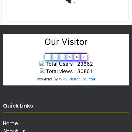
गई…
Our Visitor
0
2
3
6
6
2
Total Users : 23662
Total views : 30861
Powered By
WPS Visitor Counter
Quick Links
Home
About us