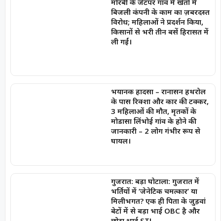
मोरबी के जेटपर गांव में खेतों में
बिजली कंपनी के काम का ज़बरदस्त
विरोध; महिलाओं ने प्रदर्शन किया,
किसानों से भरी तीन बसें हिरासत में
ली गईं।
भयानक हादसा – रानासन हथरोल
के पास रिक्शा और कार की टक्कर,
3 महिलाओं की मौत, मृतकों के
मोडासा लिंभोई गांव के होने की
जानकारी – 2 लोग गंभीर रूप से
घायल।
गुजरात: बड़ा घोटाला: गुजरात में
भर्तियों में ‘जेनेटिक चमत्कार’ या
मिलीभगत? एक ही पिता के जुड़वां
बेटों में से बड़ा भाई OBC है और
छोटा भाई ST!