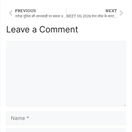
PREVIOUS
NEXT
नरोडा पुलिस की लापरवाही पर सवाल उठे; पुलिस ने 17 दिन बाद कार्रवाई की, एक बेटी मिल गई, दूसरी अब भी लापता है।
NEET UG 2026 पेपर लीक के मास्टरमाइंड PV कुलकर्णी और मनीषा वाघमारे राज खोलेंगे; कोर्ट ने 10 दिन की रिमांड का आदेश दिया।
Leave a Comment