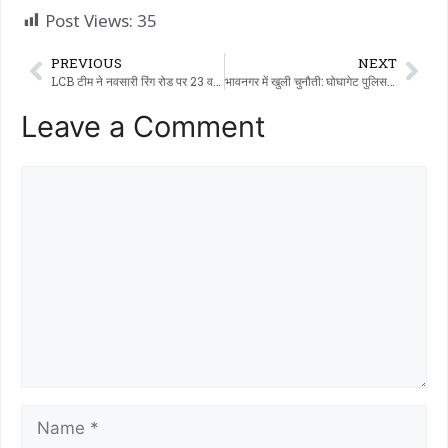
Post Views:
35
PREVIOUS
NEXT
LCB टीम ने नवसारी रिंग रोड पर 23 वर्षीय युवक की हत्या में शामिल चार आरोपियों को दबोचा।
भावनगर में खुली चुनौती: घोघागेट पुलिस चौकी के सामने असामाजिक तत्वों का आतंक, सिटी बस में तोड़फोड़!
Leave a Comment