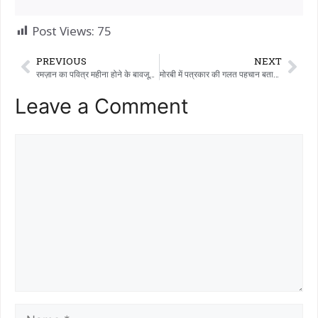
Post Views:
75
PREVIOUS
NEXT
रमज़ान का पवित्र महीना होने के बावजूद ग्राम पंचायत वेजलपुर गांव में हर जगह फैली भयानक गंदगी को साफ करने में विफल रही।
मोरबी में पत्रकार की गलत पहचान बताकर रंगदारी और लूट की कोशिश का पर्दाफाश
Leave a Comment