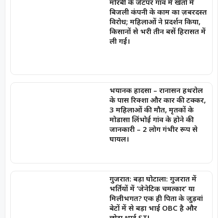
मोरबी के जेटपर गांव में खेतों में
बिजली कंपनी के काम का ज़बरदस्त
विरोध; महिलाओं ने प्रदर्शन किया,
किसानों से भरी तीन बसें हिरासत में
ली गईं।
भयानक हादसा – रानासन हथरोल
के पास रिक्शा और कार की टक्कर,
3 महिलाओं की मौत, मृतकों के
मोडासा लिंभोई गांव के होने की
जानकारी – 2 लोग गंभीर रूप से
घायल।
गुजरात: बड़ा घोटाला: गुजरात में
भर्तियों में ‘जेनेटिक चमत्कार’ या
मिलीभगत? एक ही पिता के जुड़वां
बेटों में से बड़ा भाई OBC है और
छोटा भाई ST!