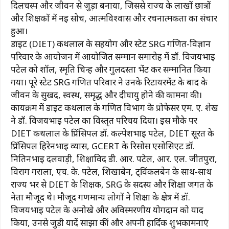
दिलचस्प और जीवन से जुड़ा बनाया, जिससे राज्य के लाखों छात्रों
और शिक्षकों में नई सोच, आत्मविश्वास और रचनात्मकता का संचार
हुआ।
डाइट (DIET) कथलाल के सहयोग और स्टेट SRG गणित-विज्ञान
परिवार के आयोजन में आयोजित सम्मान समारोह में डॉ. विजयभाई
पटेल को शॉल, स्मृति चिन्ह और गुलदस्ता भेंट कर सम्मानित किया
गया। पूरे स्टेट SRG गणित परिवार ने उनके रिटायरमेंट के बाद के
जीवन के सुखद, स्वस्थ, समृद्ध और दीर्घायु होने की कामना की।
कार्यक्रम में डाइट कथलाल के गणित विभाग के प्रोफेसर एम. ए. शेख
ने डॉ. विजयभाई पटेल का विस्तृत परिचय दिया। इस मौके पर
DIET कथलाल के प्रिंसिपल डॉ. कल्पेशभाई पटेल, DIET सूरत के
प्रिंसिपल हिरेनभाई व्यास, GCERT के रिसोर्स एसोसिएट डॉ.
नितिनभाई दलवाड़ी, शिक्षाविद डी. आर. पटेल, आर. एल. जीतपुरा,
विराग गराला, एच. के. पटेल, शिखाबेन, ट्विंकलबेन के साथ-साथ
राज्य भर से DIET के शिक्षक, SRG के सदस्य और शिक्षा जगत के
नेता मौजूद थे। मौजूद गणमान्य लोगों ने शिक्षा के क्षेत्र में डॉ.
विजयभाई पटेल के अनोखे और अविस्मरणीय योगदान को याद
किया, उनसे जुड़ी यादें साझा कीं और अपनी हार्दिक शुभकामनाएं