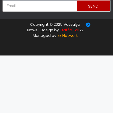
SEND
Copyright © 2025 Vatsalya
News | Design by
Traffic Tail
&
Managed by
7k Network