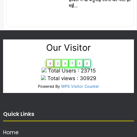
गई…
Our Visitor
0
2
3
7
1
5
Total Users : 23715
Total views : 30929
Powered By
WPS Visitor Counter
Quick Links
Home