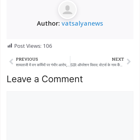
Author:
vatsalyanews
Post Views:
106
PREVIOUS
NEXT
शामलाजी में वन कर्मियों पर गंभीर आरोप, लकड़ी से लदे ट्रक ड्राइवर को पीटने का आरोप – शुरुआती जानकारी के मुताबिक 3 लोगों के खिलाफ थाने में शिकायत दर्ज कराई गई है
SIR ऑपरेशन विवाद: वोटर्स के नाम कैंसिल करने के लिए 9.88 लाख फॉर्म-7 भरे गए, चुनाव आयोग की चुप्पी से हंगामा!
Leave a Comment