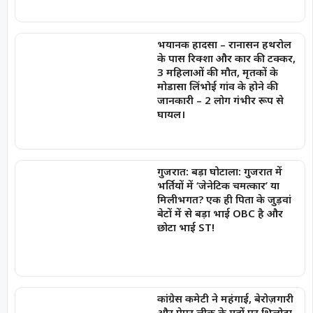
भयानक हादसा – रानासन हथरोल
के पास रिक्शा और कार की टक्कर,
3 महिलाओं की मौत, मृतकों के
मोडासा लिंभोई गांव के होने की
जानकारी – 2 लोग गंभीर रूप से
घायल।
गुजरात: बड़ा घोटाला: गुजरात में
भर्तियों में ‘जेनेटिक चमत्कार’ या
मिलीभगत? एक ही पिता के जुड़वां
बेटों में से बड़ा भाई OBC है और
छोटा भाई ST!
कांग्रेस कमेटी ने महंगाई, बेरोज़गारी
और पेपर लीक के मुद्दों पर भिलोडा