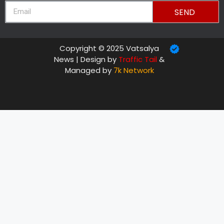
SEND
Copyright © 2025 Vatsalya
News | Design by
Traffic Tail
&
Managed by
7k Network