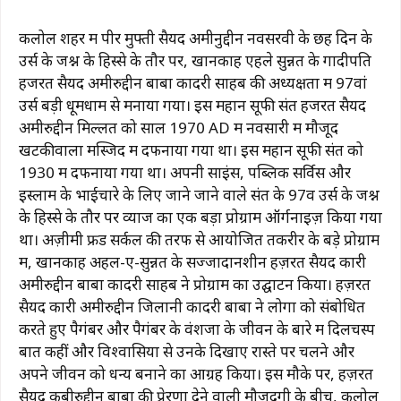
कलोल शहर में पीर मुफ्ती सैयद अमीनुद्दीन नवसरवी के छह दिन के
उर्स के जश्न के हिस्से के तौर पर, खानकाह एहले सुन्नत के गादीपति
हजरत सैयद अमीरुद्दीन बाबा कादरी साहब की अध्यक्षता में 97वां
उर्स बड़ी धूमधाम से मनाया गया। इस महान सूफी संत हजरत सैयद
अमीरुद्दीन मिल्लत को साल 1970 AD में नवसारी में मौजूद
खटकीवाला मस्जिद में दफनाया गया था। इस महान सूफी संत को
1930 में दफनाया गया था। अपनी साइंस, पब्लिक सर्विस और
इस्लाम के भाईचारे के लिए जाने जाने वाले संत के 97वें उर्स के जश्न
के हिस्से के तौर पर व्याज का एक बड़ा प्रोग्राम ऑर्गनाइज़ किया गया
था। अज़ीमी फ्रेंड सर्कल की तरफ से आयोजित तकरीर के बड़े प्रोग्राम
में, खानकाह अहल-ए-सुन्नत के सज्जादानशीन हज़रत सैयद कारी
अमीरुद्दीन बाबा कादरी साहब ने प्रोग्राम का उद्घाटन किया। हज़रत
सैयद कारी अमीरुद्दीन जिलानी कादरी बाबा ने लोगों को संबोधित
करते हुए पैगंबर और पैगंबर के वंशजों के जीवन के बारे में दिलचस्प
बातें कहीं और विश्वासियों से उनके दिखाए रास्ते पर चलने और
अपने जीवन को धन्य बनाने का आग्रह किया। इस मौके पर, हज़रत
सैयद कबीरुद्दीन बाबा की प्रेरणा देने वाली मौजूदगी के बीच, कलोल