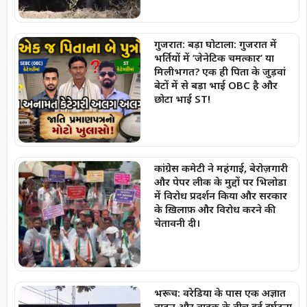
गुजरात: बड़ा घोटाला: गुजरात में
भर्तियों में ‘जेनेटिक चमत्कार’ या
मिलीभगत? एक ही पिता के जुड़वां
बेटों में से बड़ा भाई OBC है और
छोटा भाई ST!
कांग्रेस कमेटी ने महंगाई, बेरोज़गारी
और पेपर लीक के मुद्दों पर भिलोडा
में विरोध प्रदर्शन किया और सरकार
के ख़िलाफ़ और विरोध करने की
चेतावनी दी।
भरूच: वरेडिया के पास एक अज्ञात
वाहन और बाइक के बीच हुई दुर्घटना