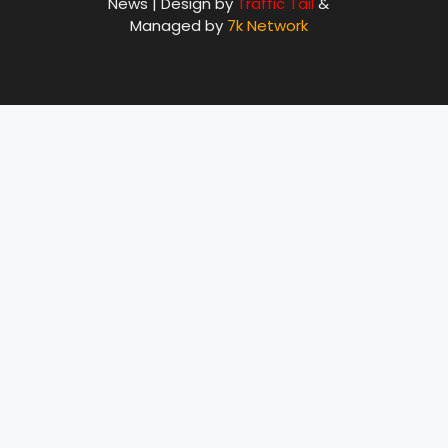
News | Design by
Traffic Tail
&
Managed by
7k Network