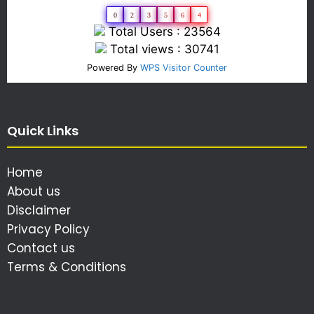
0
2
3
5
6
4
Total Users : 23564
Total views : 30741
Powered By
WPS Visitor Counter
Quick Links
Home
About us
Disclaimer
Privacy Policy
Contact us
Terms & Conditions